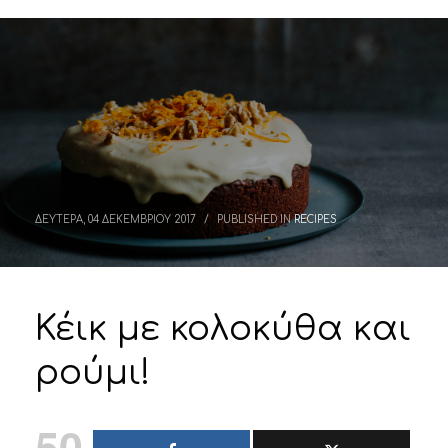
ΔΕΥΤΕΡΑ, 04 ΔΕΚΕΜΒΡΙΟΥ 2017
/
PUBLISHED IN
RECIPES
Κέικ με κολοκύθα και
ρούμι!
50