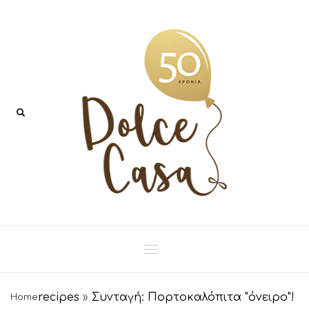
recipes
»
Συνταγή: Πορτοκαλόπιτα "όνειρο"!
Home