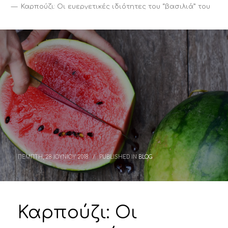
Καρπούζι: Οι ευεργετικές ιδιότητες του “βασιλιά” του
καλοκαιριού!
ΠΕΜΠΤΗ, 28 ΙΟΥΝΙΟΥ 2018
/
PUBLISHED IN
BLOG
Καρπούζι: Οι