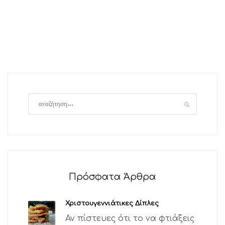
Πρόσφατα Άρθρα
Χριστουγεννιάτικες Δίπλες
Αν πίστευες ότι το να φτιάξεις